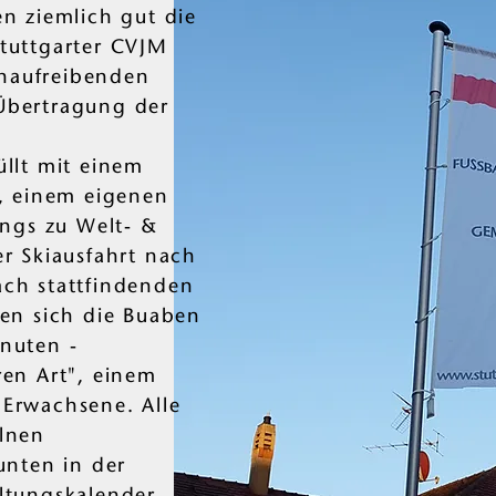
en ziemlich gut die
tuttgarter CVJM
naufreibenden
Übertragung der
üllt mit einem
 einem eigenen
ings zu Welt- &
er Skiausfahrt nach
ach stattfindenden
fen sich die Buaben
nuten -
ren Art", einem
Erwachsene. Alle
elnen
unten in der
ltungskalender
.