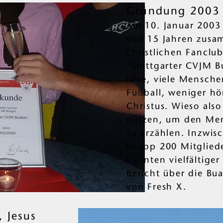
Gründung 2003
Am 10. Januar 2003 
von 15 Jahren zusa
christlichen Fanclu
"Stuttgarter CVJM B
Idee, viele Mensche
Fußball, weniger hö
Christus. Wieso also
nutzen, um den Me
zu erzählen. Inzwis
knapp 200 Mitglied
könnten vielfältiger
Bericht über die Bu
von Fresh X.
, Jesus