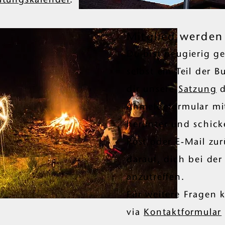
Mitglied werden
Du bist neugierig 
selbst ein Teil der 
dir unsere
Satzung
d
Anmeldeformular mit
herunter und schicke
Post oder E-Mail zu
darauf, dich bei de
anzutreffen.
Für weitere Fragen 
via
Kontaktformular