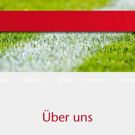
erie
buabentv
Blättle
Termine
Ticket
Über uns